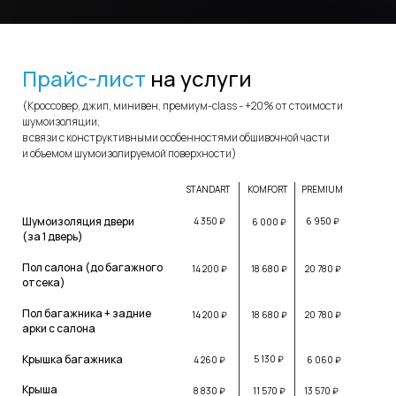
Прайс-лист
на услуги
(Кроссовер, джип, минивен, премиум-class - +20% от стоимости
шумоизоляции,
в связи с конструктивными особенностями обшивочной части
и объемом шумоизолируемой поверхности)
STANDART
KOMFORT
PREMIUM
Шумоизоляция двери
4 350 ₽
6 950 ₽
6 000 ₽
(за 1 дверь)
Пол салона (до багажного
14 200 ₽
18 680 ₽
20 780 ₽
отсека)
Пол багажника + задние
14 200 ₽
18 680 ₽
20 780 ₽
арки с салона
Крышка багажника
5 130 ₽
4 260 ₽
6 060 ₽
Крыша
8 830 ₽
11 570 ₽
13 570 ₽