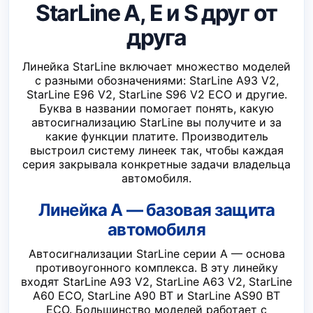
StarLine A, E и S друг от
друга
Линейка StarLine включает множество моделей
с разными обозначениями: StarLine A93 V2,
StarLine E96 V2, StarLine S96 V2 ECO и другие.
Буква в названии помогает понять, какую
автосигнализацию StarLine вы получите и за
какие функции платите. Производитель
выстроил систему линеек так, чтобы каждая
серия закрывала конкретные задачи владельца
автомобиля.
Линейка A — базовая защита
автомобиля
Автосигнализации StarLine серии A — основа
противоугонного комплекса. В эту линейку
входят StarLine A93 V2, StarLine A63 V2, StarLine
A60 ECO, StarLine A90 BT и StarLine AS90 BT
ECO. Большинство моделей работает с