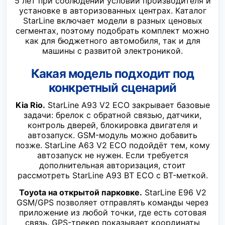
5 лет при соблюдении условий производителя и
установке в авторизованных центрах. Каталог
StarLine включает модели в разных ценовых
сегментах, поэтому подобрать комплект можно
как для бюджетного автомобиля, так и для
машины с развитой электроникой.
Какая модель подходит под
конкретный сценарий
Kia Rio.
StarLine A93 V2 ECO закрывает базовые
задачи: брелок с обратной связью, датчики,
контроль дверей, блокировка двигателя и
автозапуск. GSM-модуль можно добавить
позже. StarLine A63 V2 ECO подойдёт тем, кому
автозапуск не нужен. Если требуется
дополнительная авторизация, стоит
рассмотреть StarLine A93 BT ECO с BT-меткой.
Toyota на открытой парковке.
StarLine E96 V2
GSM/GPS позволяет отправлять команды через
приложение из любой точки, где есть сотовая
связь. GPS-трекер показывает координаты