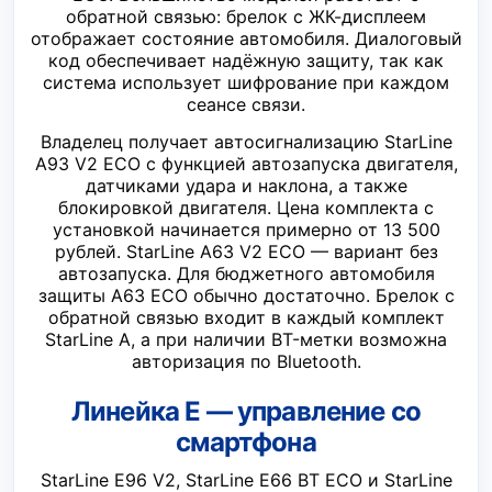
обратной связью: брелок с ЖК-дисплеем
отображает состояние автомобиля. Диалоговый
код обеспечивает надёжную защиту, так как
система использует шифрование при каждом
сеансе связи.
Владелец получает автосигнализацию StarLine
A93 V2 ECO с функцией автозапуска двигателя,
датчиками удара и наклона, а также
блокировкой двигателя. Цена комплекта с
установкой начинается примерно от 13 500
рублей. StarLine A63 V2 ECO — вариант без
автозапуска. Для бюджетного автомобиля
защиты A63 ECO обычно достаточно. Брелок с
обратной связью входит в каждый комплект
StarLine A, а при наличии BT-метки возможна
авторизация по Bluetooth.
Линейка E — управление со
смартфона
StarLine E96 V2, StarLine E66 BT ECO и StarLine