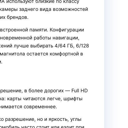
A используют близкие по классу
и камеры заднего вида возможностей
их брендов.
 встроенной памяти. Конфигурации
одновременной работы навигации,
ний лучше выбирать 4/64 ГБ, 6/128
магнитола остается комфортной в
.
ешение, в более дорогих — Full HD
на: карты читаются легче, шрифты
инимается современнее.
 разрешение, но и яркость, углы
омобиль часто стоит или ездит при