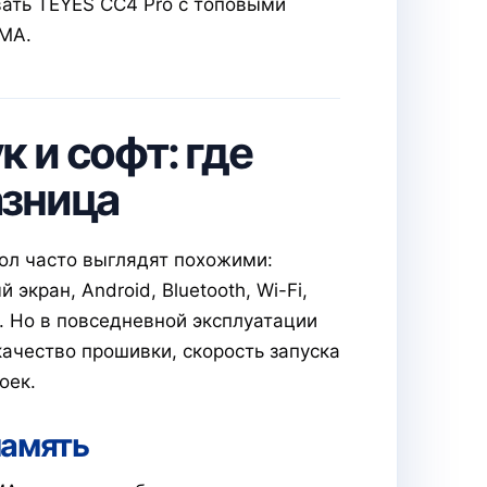
ать TEYES CC4 Pro с топовыми
MA.
азница
ол часто выглядят похожими:
кран, Android, Bluetooth, Wi-Fi,
. Но в повседневной эксплуатации
качество прошивки, скорость запуска
оек.
память