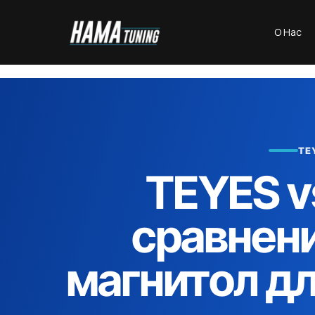
О Нас
TE
TEYES 
сравнени
магнитол д