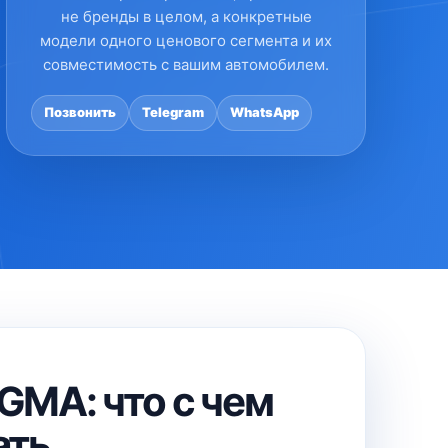
не бренды в целом, а конкретные
модели одного ценового сегмента и их
совместимость с вашим автомобилем.
Позвонить
Telegram
WhatsApp
ать