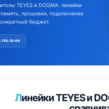
нитолы TEYES и DOGMA: линейки
, память, прошивки, подключение
конкретный бюджет.
) 752-23-90
Линейки TEYES и DOGMA: что с чем
сравнив