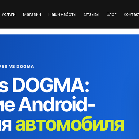
Услуги
Магазин
Наши Работы
Отзывы
Блог
Контак
YES VS DOGMA
vs DOGMA:
е Android-
ля
автомобиля