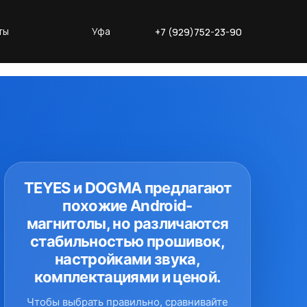
ты
Уфа
+7 (929)752-23-90
TEYES и DOGMA предлагают
похожие Android-
магнитолы, но различаются
стабильностью прошивок,
настройками звука,
комплектациями и ценой.
Чтобы выбрать правильно, сравнивайте