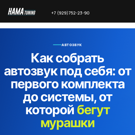
+7 (929)752-23-90
АВТОЗВУК
Как собрать
автозвук под себя: от
первого комплекта
до системы, от
которой
бегут
мурашки